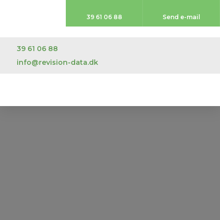
39 61 06 88​
Send e-mail
39 61 06 88
info@revision-data.dk