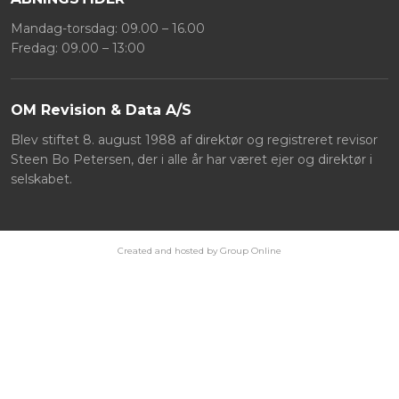
Mandag-torsdag: 09.00 – 16.00
Fredag: 09.00 – 13:00
OM ​Revision & Data A/S
Blev stiftet 8. august 1988 af direktør og registreret revisor
Steen Bo Petersen, der i alle år har været ejer og direktør i
selskabet.
Created and hosted by Group Online