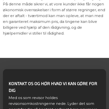
På denne måde sikrer vi, at vore kunder ikke får nogen
økonomisk overraskelser i form af større regninger, end
der er aftalt - tværtimod kan man opleve, at man med
en garanteret maksimum pris, da tingene kan blive
billigere ved hjælp af den rådgivning, og de
hjælpemidler vi stiller til rådighed.​
KONTAKT OS OG HØR HVAD VI KAN GØRE FOR
DIG
Med os som revisor holdes
revisionsomkostningerne nede. Lyder det som