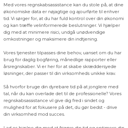
Med vores regnskabsassistance kan du stole på, at dine
økonomiske data er nøjagtige og ajourførte til enhver
tid. Vi sørger for, at du har fuld kontrol over din økonomi
og kan træffe velinformerede beslutninger. Vi hjælper
dig med at minimere risici, undgå unødvendige
omkostninger og maksimere din indtjening.
Vores tjenester tilpasses dine behov, uanset om du har
brug for daglig bogføring, månedlige rapporter eller
årsregnskaber. Vi er her for at skabe skræddersyede
løsninger, der passer til din virksomheds unikke krav.
Så hvorfor bruge din dyrebare tid på at jonglere med
tal, når du kan overlade det til de professionelle? Vores
regnskabsassistance vil give dig fred i sindet og
mulighed for at fokusere på det, du gør bedst - drive
din virksomhed mod succes.
​Lad os hjælpe dig med at frigøre din tid og optimere din