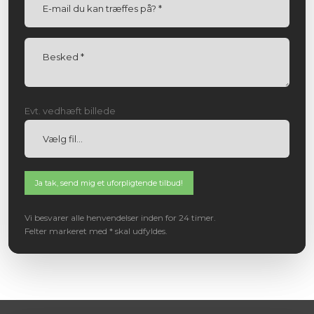
Evt. vedhæft billede
Vi besvarer alle henvendelser inden for 24 timer.
Felter markeret med * skal udfyldes.​