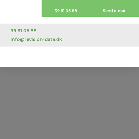
39 61 06 88​
Send e-mail
39 61 06 88
info@revision-data.dk