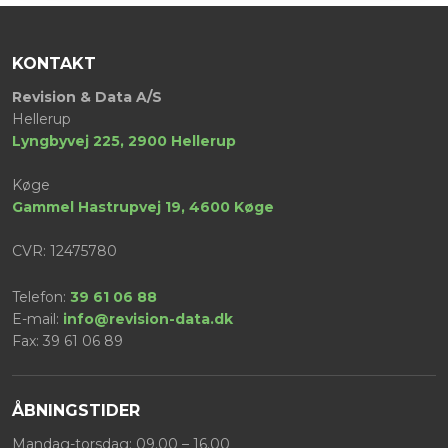
KONTAKT
​Revision & Data A/S
Hellerup
Lyngbyvej 225, 2900 Hellerup
Køge
​Gammel Hastrupvej 19, 4600 Køge
CVR: 12475780
Telefon:
39 61 06 88
E-mail:
info@revision-data.dk
Fax: ​39 61 06 89
ÅBNINGSTIDER
Mandag-torsdag: 09.00 – 16.00