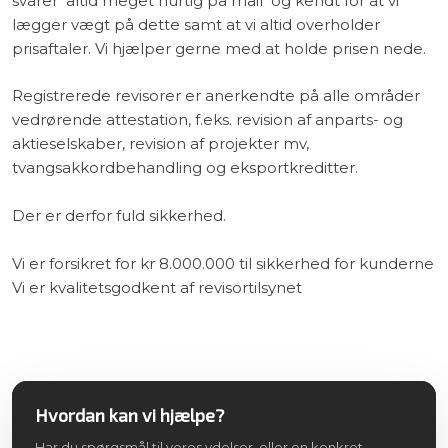
svarer altid meget hurtig på mail og kendt for at vi
lægger vægt på dette samt at vi altid overholder
prisaftaler. Vi hjælper gerne med at holde prisen nede.
Registrerede revisorer er anerkendte på alle områder
vedrørende attestation, f.eks. revision af anparts- og
aktieselskaber, revision af projekter mv,
tvangsakkordbehandling og eksportkreditter.
Der er derfor fuld sikkerhed.
Vi er forsikret for kr 8.000.000 til sikkerhed for kunderne
Vi er kvalitetsgodkent af revisortilsynet
Hvordan kan vi hjælpe?
Har du spørgsmål til vores ydelser, eller en konkret