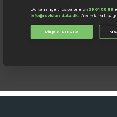
Du kan ringe til os på telefon
39 61 06 88
el
info@revision-data.dk
, så vender vi tilbage
Ring: 39 61 06 88
info