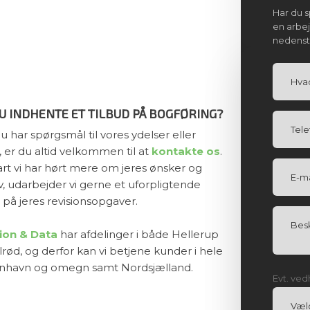
Har du s
en arbe
nedenstå
DU INDHENTE ET TILBUD PÅ BOGFØRING?
du har spørgsmål til vores ydelser eller
, er du altid velkommen til at
kontakte os
.
art vi har hørt mere om jeres ønsker og
, udarbejder vi gerne et uforpligtende
 på jeres revisionsopgaver.
ion & Data
har afdelinger i både Hellerup
lrød, og derfor kan vi betjene kunder i hele
havn og omegn samt Nordsjælland.
Evt. ved