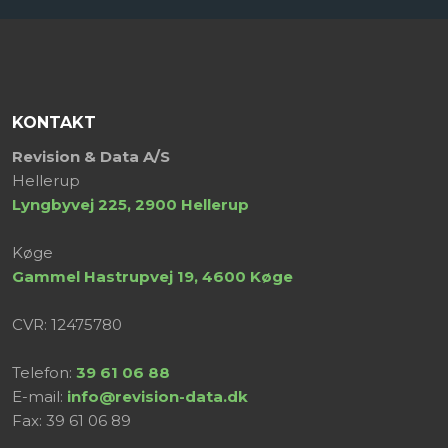
KONTAKT
​Revision & Data A/S
Hellerup
Lyngbyvej 225, 2900 Hellerup
Køge
​Gammel Hastrupvej 19, 4600 Køge
CVR: 12475780
Telefon:
39 61 06 88
E-mail:
info@revision-data.dk
Fax: ​39 61 06 89