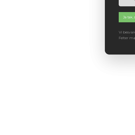
Vi besvar
Felter ma