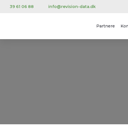
39 61 06 88
info@revision-data.dk
Partnere
Ko