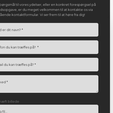
pørgsmål til vores ydelser, eller en konkret forespørgsel på
jdsopgave, er du meget velkommen til at kontakte os via
ende kontaktformular. Vi ser frem til at høre fra dig!
hæft billede