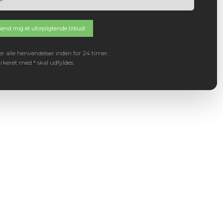
er alle henvendelser inden for 24 timer.
rkeret med * skal udfyldes.​